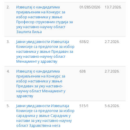
2.
Извештај о кандидатима
01/285/2026
13.7.2026.
пријављеним на Конкурс за
избор наставника у звање
Професор струковних студија за
ужу наставно-научну област
Заштита биља
3.
Јавни увид јавности Извештаја
638/2
2.7.2026.
Комисије са предлогом за избор
наставника у звање Предавач за
ужу наставно-научну област
Менаџмент у здравству
4.
Извештај о кандидатима
638
2.7.2026.
пријављеним на Конкурс за
избор наставника у звање
Предавач за ужу наставно-
научну област Менаџмент у
здравству
5.
Јавни увид јавности Извештаја
515/1
5.6.2026.
Комисије са предлогом за избор
сарадника у звање Сарадник у
настави за ужу наставно-научну
област Здравствена нега