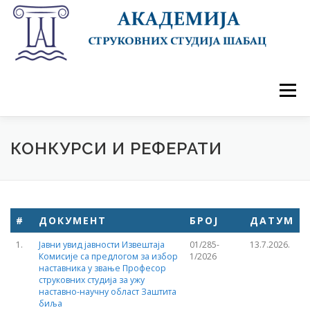
Skip
to
content
Menu
ПОЧЕТНА
АКАДЕМИЈА
ДОГАЂАЈИ
СТУДИЈЕ
УПИС 2026/27
СТУДЕНТИ
КОНКУРСИ И РЕФЕРАТИ
САРАДЊА
КОНТАКТ
#
ДОКУМЕНТ
БРОЈ
ДАТУМ
1.
Јавни увид јавности Извештаја
01/285-
13.7.2026.
Комисије са предлогом за избор
1/2026
наставника у звање Професор
струковних студија за ужу
наставно-научну област Заштита
биља