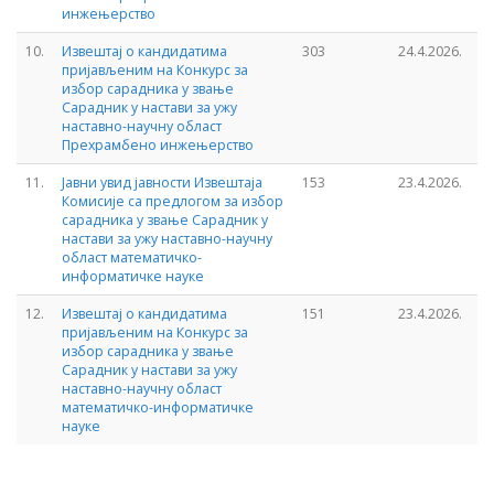
инжењерство
10.
Извештај о кандидатима
303
24.4.2026.
пријављеним на Конкурс за
избор сарадника у звање
Сарадник у настави за ужу
наставно-научну област
Прехрамбено инжењерство
11.
Јавни увид јавности Извештаја
153
23.4.2026.
Комисије са предлогом за избор
сарадника у звање Сарадник у
настави за ужу наставно-научну
област математичко-
информатичке науке
12.
Извештај о кандидатима
151
23.4.2026.
пријављеним на Конкурс за
избор сарадника у звање
Сарадник у настави за ужу
наставно-научну област
математичко-информатичке
науке