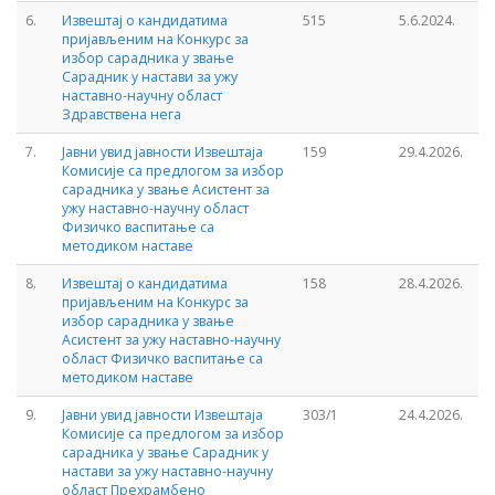
6.
Извештај о кандидатима
515
5.6.2024.
пријављеним на Конкурс за
избор сарадника у звање
Сарадник у настави за ужу
наставно-научну област
Здравствена нега
7.
Јавни увид јавности Извештаја
159
29.4.2026.
Комисије са предлогом за избор
сарадника у звање Асистент за
ужу наставно-научну област
Физичко васпитање са
методиком наставе
8.
Извештај о кандидатима
158
28.4.2026.
пријављеним на Конкурс за
избор сарадника у звање
Асистент за ужу наставно-научну
област Физичко васпитање са
методиком наставе
9.
Јавни увид јавности Извештаја
303/1
24.4.2026.
Комисије са предлогом за избор
сарадника у звање Сарадник у
настави за ужу наставно-научну
област Прехрамбено