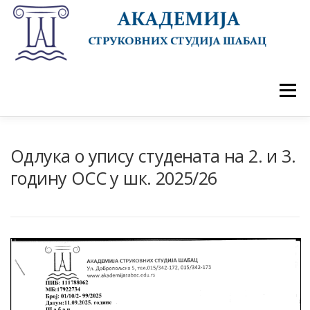
Skip
to
content
Menu
ПОЧЕТНА
АКАДЕМИЈА
ДОГАЂАЈИ
СТУДИЈЕ
УПИС 2026/27
СТУДЕНТИ
Одлука о упису студената на 2. и 3.
годину OСС у шк. 2025/26
САРАДЊА
КОНТАКТ