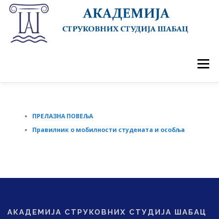
Skip
to
content
Menu
ПОЧЕТНА
АКАДЕМИЈА
ДОГАЂАЈИ
СТУДИЈЕ
УПИС 2026/27
СТУДЕНТИ
ПРЕЛАЗНА ПОВЕЉА
Правилник о мобилности студената и особља
САРАДЊА
КОНТАКТ
АКАДЕМИЈА СТРУКОВНИХ СТУДИЈА ШАБАЦ