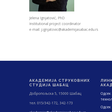
Jelena Ignjatović, PhD
Institutional project coordinator
e-mail: j.ignjatovic@akademijasabac.edu.rs
АКАДЕМИЈА СТРУКОВНИХ
ЛИН
СТУДИЈА ШАБАЦ
АКА
Добропољска 5, 15000 Шабац
Одсек 
технол
тел. 015/342-172, 342-173
Одсек 