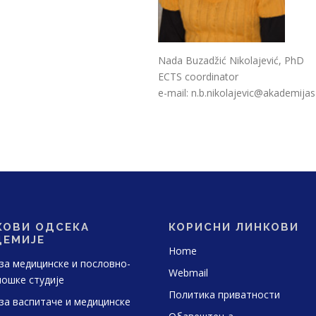
Nada Buzadžić Nikolajević, PhD
ECTS coordinator
e-mail: n.b.nikolajevic@akademijas
КОВИ ОДСЕКА
КОРИСНИ ЛИНКОВИ
ДЕМИЈЕ
Home
за медицинске и пословно-
Webmail
ошке студије
Политика приватности
за васпитаче и медицинске