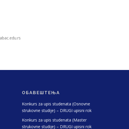
abac.edu.rs
ОБАВЕШТЕЊА
Konkurs za upis studenata (Osnovne
strukovne studije) – DRUGI upisni rok
Konkurs za upis studenata (Master
strukovne studije) – DRUGI upisni rok