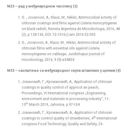
М23 – рад у међународном часопису (
2
)
G. , Јovanović, A., Klaus, M., Nikšić, Antimicrobial activity of
chitosan coatings and films against
Listeria monocytogenes
on black radish, Revista Argentina de Microbiologia, 2016, 48
(2), p.128-136, DOI: 10.1016/j.ram.2016.02.003
G., Јovanović, A., Klaus, M., Nikšić, Antimicrobial activity of
chitosan films with essential oils against
Listeria
monocytogenes
on cabbage, Jundishapur journal of
microbiology, 2016, 9 (9):e34804
М33 – саопштење са међународног скупа штампано у целини (
4
)
Јовановић, Г.
,
Kрсмановић, А., Application of chitosan
coatings in quality control of appricot an peach,
Proceedings, VI International congress „Engineering,
environment and materials in processing industry“, 11-
th
13
.March 2019, Jahorina. p.97-104
Јовановић, Г., Крсмановић, А., Application of chitosan
th
coatings to control quality of strawberries, 4
International
congress Food Technology, Quality and Safety, 23-