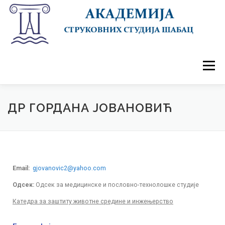
Menu
ПОЧЕТНА
АКАДЕМИЈА
ДОГАЂАЈИ
СТУДИЈЕ
УПИС 2026/27
СТУДЕНТИ
ДР ГОРДАНА ЈОВАНОВИЋ
САРАДЊА
КОНТАКТ
Email:
gjovanovic2@yahoo.com
Одсек:
Одсек за медицинске и пословно-технолошке студије
Катедра за заштиту животне средине и инжењерство