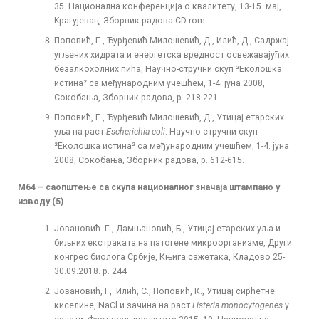
35. Национална конференција о квалитету, 13-15. мај,
Kрагујевац, Зборник радова CD-rom
Поповић, Г., Ђурђевић Милошевић, Д., Илић, Д., Садржај
угљених хидрата и енергетска вредност освежавајућих
безалкохолних пића, Научно-стручни скуп ²Eколошка
истина² са међународним учешћем, 1-4. јуна 2008,
Сокобања, Зборник радова, p. 218-221.
Поповић, Г., Ђурђевић Милошевић, Д., Утицај етарских
уља на раст
Escherichia coli
. Научно-стручни скуп
²Eколошка истина² са међународним учешћем, 1-4. јуна
2008, Сокобања, Зборник радова, p. 612-615.
М64 – саопштење са скупа националног значаја штампано у
изводу (
5
)
Јовановић. Г., Дамњановић, Б., Утицај етарских уља и
биљних екстраката на патогене микроорганизме, Други
конгрес биолога Србије, Књига сажетака, Кладово 25-
30.09.2018. p. 244
Јовановић, Г,. Илић, С., Поповић, К., Утицај сирћетне
киселине, NaCl и зачина на раст
Listeria monocytogenes
у