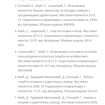
Поповић, К., Илић, С., Јовановић, Г,. Испитивање
квалитета биљних чајева који се продају у рифузи у
продавницама здраве хране, Фестивал квалитета 2015,
10. Национална конференција о квалитету живота, 04-06.
јун, Kрагујевац, Зборник радова, B45-B50.
Илић, С., Јовановић, Г,
.
Наш еколошки отисак, Фестивал
квалитета 2013, 8. Национална конференција о квалитету
живота, 23-25. мaj, Kрагујевац, Зборник радова, A316-
A321.
Јовановић, Г,. Илић, С., Испитивање осетљивости
Listeria
monocytogenes
изолата из поврћа на антибиотике,
Фестивал квалитета 2013, 8. Национална конференција о
квалитету живота, 23-2 мaj, Kрагујевац, Зборник радова,
A304-A308.
Илић, Д., Ђурђевић Милошевић, Д., Поповић, Г., Воће и
поврће у исхрани студенткиња у Шапцу, Фестивал
квалитета 2008, 35. Национална конференција о
квалитету, 13-15. мај, Kрагујевац, Зборник радова CD-rom
Илић, Д., Ђурђевић Милошевић, Д., Поповић, Г., Навике у
исхрани студенткиња у Шапцу, Фестивал квалитета 2008,