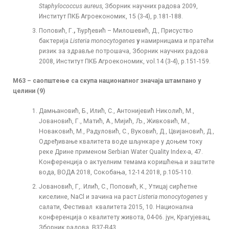
Staphylococcus aureus
,
Зборник научних радова 2009,
Институт ПКБ Агроекономик, 15 (3-4), p.181-188.
Поповић, Г.
,
Ђурђевић – Милошевић, Д., Присуство
бактерија
Listeria monocytogenes
у
намирницама и пратећи
ризик за здравље потрошача, Зборник научних радова
2008, Институт ПКБ Агроекономик, vol.14 (3-4), p.151-159.
М63 – с
аопштење са скупа националног значаја штампано у
целини (9)
Дамњановић, Б., Илић, С., Антонијевић Николић, М.,
Јовановић, Г., Матић, А., Мијић, Љ., Живковић, М.,
Новаковић, М., Радуловић, С., Вуковић, Д., Цвијановић, Д.,
Одређивање квалитета воде шљункаре у доњем току
реке Дрине применом Serbian Water Quality Index-a, 47.
Конференција о актуелним темама коришћења и заштите
вода, ВОДА 2018, Сокобања, 12-14.2018, p.105-110.
Јовановић, Г,. Илић, С., Поповић, К., Утицај сирћетне
киселине, NaCl и зачина на раст
Listeria monocytogenes
у
салати, Фестивал квалитета 2015, 10. Национална
конференција о квалитету живота, 04-06. јун, Kрагујевац,
Зборник радова, B37-B43.