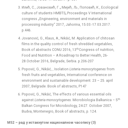
Илић, С., Јовановић, Г
.,
Мијић, Љ., Поповић, К., Ecological
culture of students HMBTS
,
Proceedings V International
congress „Engineering, environment and materials in
processing industry“ 2017, Jahorina, 15.03.-17.03.2017.
p.446.
Јovanović, G., Klaus, A., Nikšić, M. Application of chitosan
films in the quality control of fresh shredded vegetables,
th
Book of abstracts CONU 2016, 13
Congress of nutrition,
Food and Nutrition – A Roadmap to Better Health, 26-
28.October 2016, Belgrade, Serbia. p.206-207
Popović, G., Nikšić, , Isolation
Listeria monocytogenes
from
fresh fruits and vegetables, International conference on
environment and sustainable development. 23 – 25. april
2007, Belgrade. Book of abstracts, P147
Popović, G., Nikšić, The effects of various essential oils
th
against
Listeria monocytogenes.
Microbiologia Balkanica – 5
Balkan Congress for Microbiology, 24-27. October 2007,
Budva, Montenegro, Book of abstracts, p. 124.
М52
– рад у истакнутом националном часопису (3)