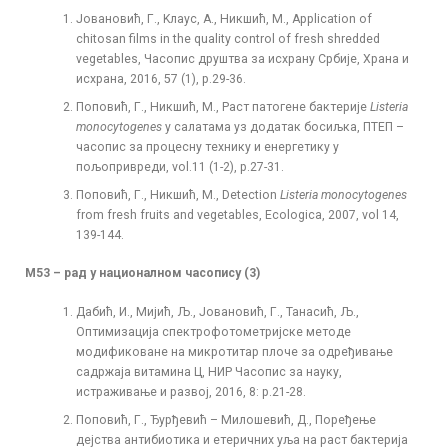
Јовановић, Г., Kлаус, А., Никшић, М., Application of
chitosan films in the quality control of fresh shredded
vegetables, Часопис друштва за исхрану Србије, Храна и
исхрана, 2016, 57 (1), p.29-36.
Поповић, Г., Никшић, М., Раст патогене бактерије
Listeria
monocytogenes
у салатама уз додатак босиљка, ПТЕП –
часопис за процесну технику и енергетику у
пољопривреди, vol.11 (1-2), p.27-31.
Поповић, Г., Никшић, М., Detection
Listeria monocytogenes
from fresh fruits and vegetables, Ecologica, 2007, vol 14,
139-144.
М53
–
рад у националном
часопису (3)
Дабић, И., Мијић, Љ., Јовановић, Г., Танасић, Љ.,
Оптимизација спектрофотометријске методе
модификоване на микротитар плоче за одређивање
садржаја витамина Ц, НИР Часопис за науку,
истраживање и развој, 2016, 8: p.21-28.
Поповић, Г., Ђурђевић – Милошевић, Д., Поређење
дејства антибиотика и етеричних уља на раст бактерија