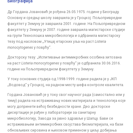
Биографија
Др Гордана Јовановић је рођена 26.05.1975. године у Београду.
Основну и средњу школу завршила је у Гроцкој. Пољопривредни
факултет у Земуну је завршила 2001. године. На Пољопривредном
факултету у Земуну је 2007. године завршила магистарске студије
на групи Технолошка микробиологија и одбранила магистарску
тезу под насловом „Утицај етарских уља на раст
Listeria
monocytogenes
у поврћу“.
Докторску тезу: „Испитивање антимикробних особина хитозана
на раст
Listeria monocytogenes
у поврћу“ је одбранила 30.06.2016.
године на Пољопривредном факултету у Земуну.
У току основних студија од 1998-1999. године радила је у ЈКП
„Водовод“ у Гроцкој, на радном месту шефа контроле квалитета.
Гордана Јовановић је у току свог научног рада (самостално или у
тиму) радила на истраживању нових материјала и технологија које
могу допринети већој безбедности хране. Део докторске
дисертације је рађен у лабораторији за санитарну
микробиологију, Завода за јавно здравље у Шапцу. Бави се
истраживањем антимикробних својстава биоматеријала, на бази
обновљивих сировина и њиховом применом у циљу добијања