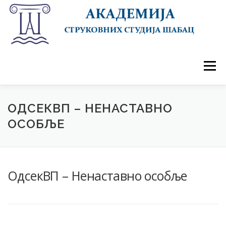
Skip
to
content
Menu
ПОЧЕТНА
АКАДЕМИЈА
ДОГАЂАЈИ
СТУДИЈЕ
УПИС 2026/27
СТУДЕНТИ
ОДСЕКВП – НЕНАСТАВНО
ОСОБЉЕ
САРАДЊА
КОНТАКТ
ОдсекВП – Ненаставно особље